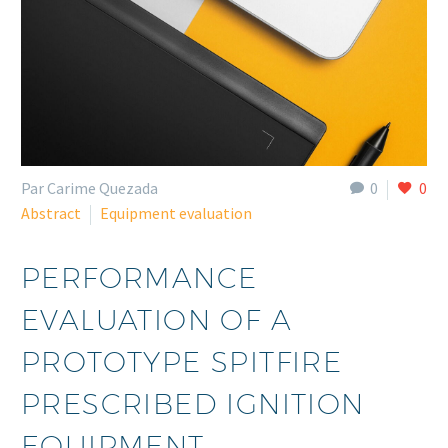
Par Carime Quezada
0
0
Abstract
Equipment evaluation
PERFORMANCE
EVALUATION OF A
PROTOTYPE SPITFIRE
PRESCRIBED IGNITION
EQUIPMENT