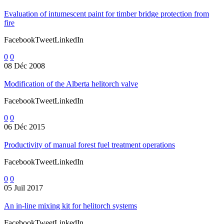
Evaluation of intumescent paint for timber bridge protection from
fire
FacebookTweetLinkedIn
0
0
08 Déc 2008
Modification of the Alberta helitorch valve
FacebookTweetLinkedIn
0
0
06 Déc 2015
Productivity of manual forest fuel treatment operations
FacebookTweetLinkedIn
0
0
05 Juil 2017
An in-line mixing kit for helitorch systems
FacebookTweetLinkedIn