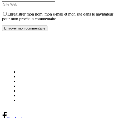
Enregistrer mon nom, mon e-mail et mon site dans le navigateur
pour mon prochain commentaire.
Envoyer mon commentaire
Home
Research Library
Our Team
Partners
Project Proposal
Request Meeting
Français
FPInnovations privacy policy