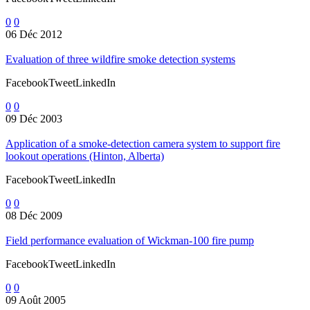
0
0
06 Déc 2012
Evaluation of three wildfire smoke detection systems
FacebookTweetLinkedIn
0
0
09 Déc 2003
Application of a smoke-detection camera system to support fire
lookout operations (Hinton, Alberta)
FacebookTweetLinkedIn
0
0
08 Déc 2009
Field performance evaluation of Wickman-100 fire pump
FacebookTweetLinkedIn
0
0
09 Août 2005