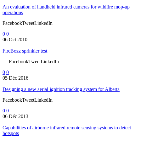
An evaluation of handheld infrared cameras for wildfire mop-up
operations
FacebookTweetLinkedIn
0
0
06 Oct 2010
FireBozz sprinkler test
— FacebookTweetLinkedIn
0
0
05 Déc 2016
Designing a new aerial-ignition tracking system for Alberta
FacebookTweetLinkedIn
0
0
06 Déc 2013
Capabilities of airborne infrared remote sensing systems to detect
hotspots